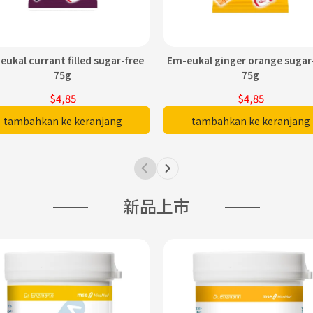
eukal currant filled sugar-free
Em-eukal ginger orange sugar
75g
75g
$4,85
$4,85
tambahkan ke keranjang
tambahkan ke keranjang
新品上市