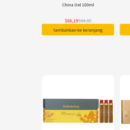
China Oel 100ml
$66,19
$84,85
tambahkan ke keranjang