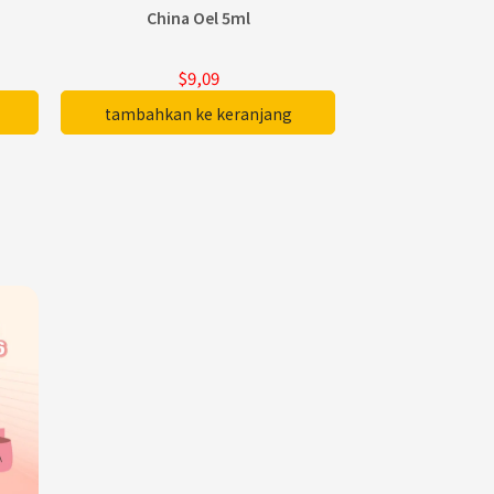
China Oel 5ml
China O
$9,09
$1
tambahkan ke keranjang
tambahkan 