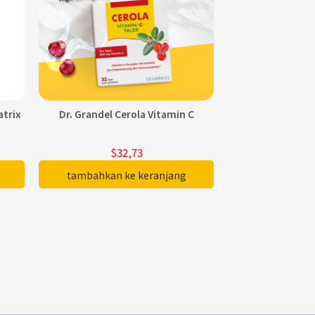
trix
Dr. Grandel Cerola Vitamin C
Vitaleben 
$32,73
$3
tambahkan ke keranjang
tambahkan 