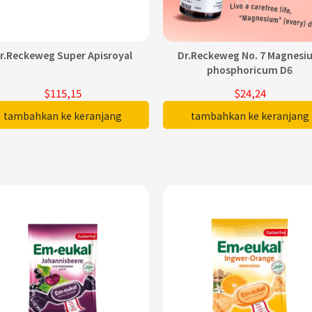
r.Reckeweg Super Apisroyal
Dr.Reckeweg No. 7 Magnesi
phosphoricum D6
$115,15
$24,24
tambahkan ke keranjang
tambahkan ke keranjang