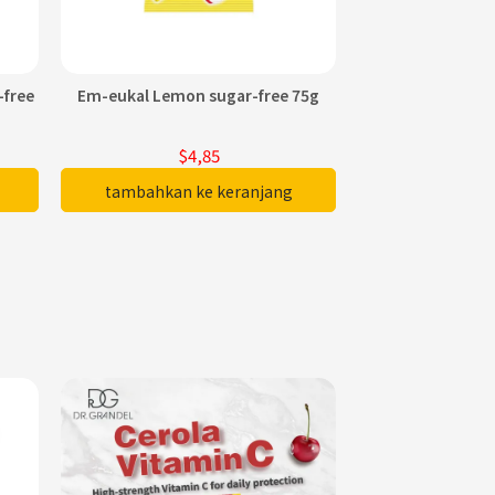
-free
Em-eukal Lemon sugar-free 75g
Em-eukal Pom
sugar-con
$4,85
$4
tambahkan ke keranjang
tambahkan 