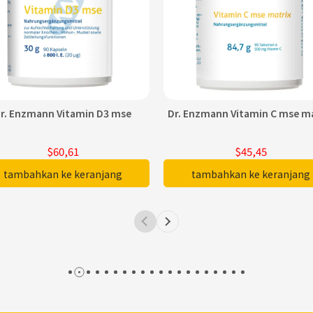
r. Enzmann Vitamin D3 mse
Dr. Enzmann Vitamin C mse ma
$60,61
$45,45
tambahkan ke keranjang
tambahkan ke keranjang