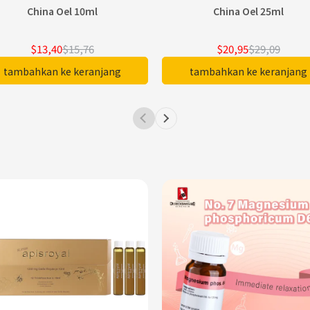
China Oel 10ml
China Oel 25ml
$13,40
$15,76
$20,95
$29,09
tambahkan ke keranjang
tambahkan ke keranjang