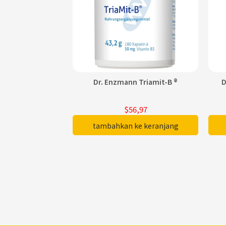
Dr. Enzmann Triamit-B ®
D
$56,97
tambahkan ke keranjang