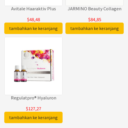
Avitale Haaraktiv Plus
JARMINO Beauty Collagen
$48,48
$84,85
tambahkan ke keranjang
tambahkan ke keranjang
Regulatpro® Hyaluron
$127,27
tambahkan ke keranjang