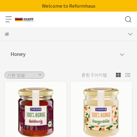
Welcome to Reformhaus
Honey
흔한 3 아이템