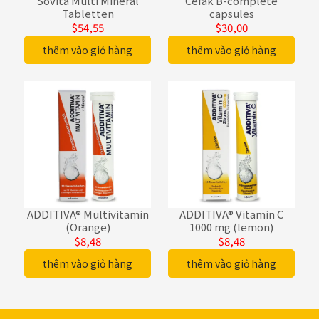
Sovita Multi Mineral
Cefak B-complete
Tabletten
capsules
$54,55
$30,00
thêm vào giỏ hàng
thêm vào giỏ hàng
ADDITIVA® Multivitamin
ADDITIVA® Vitamin C
(Orange)
1000 mg (lemon)
$8,48
$8,48
thêm vào giỏ hàng
thêm vào giỏ hàng