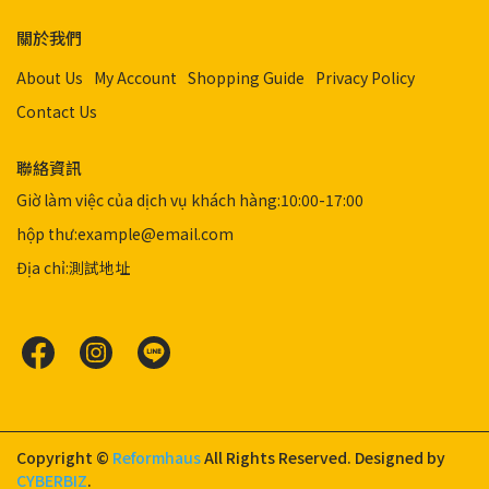
關於我們
About Us
My Account
Shopping Guide
Privacy Policy
Contact Us
聯絡資訊
Giờ làm việc của dịch vụ khách hàng:10:00-17:00
hộp thư:example@email.com
Địa chỉ:測試地址
Copyright ©
Reformhaus
All Rights Reserved.
Designed by
CYBERBIZ
.