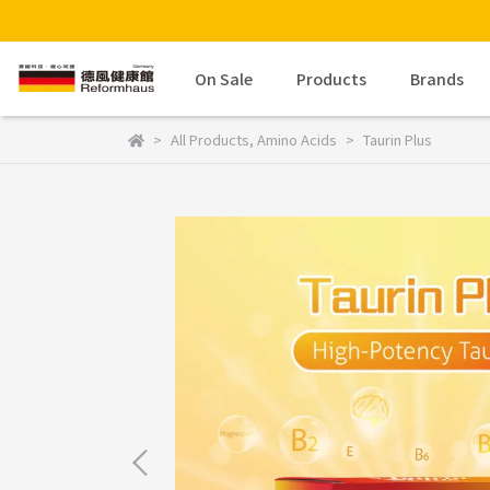
On Sale
Products
Brands
All Products
,
Amino Acids
Taurin Plus