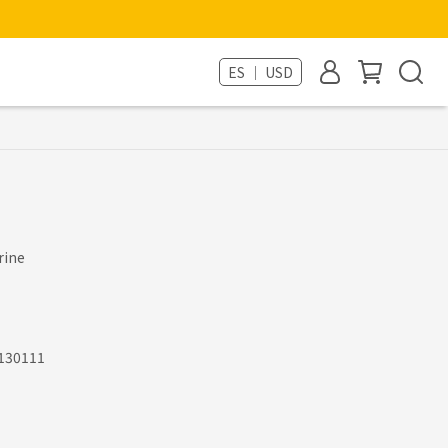
ES ｜ USD
rine
130111