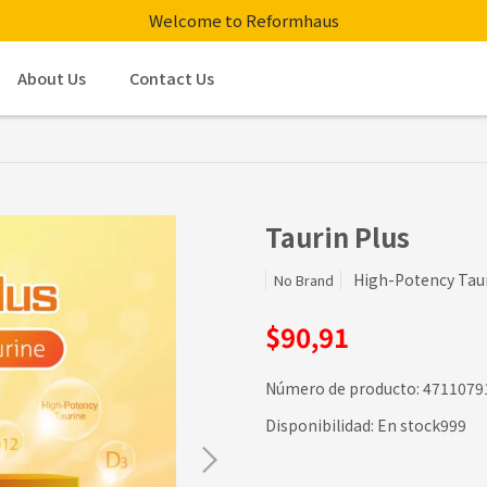
Welcome to Reformhaus
About Us
Contact Us
Taurin Plus
High-Potency Tau
No Brand
$90,91
Número de producto:
4711079
Disponibilidad:
En stock999